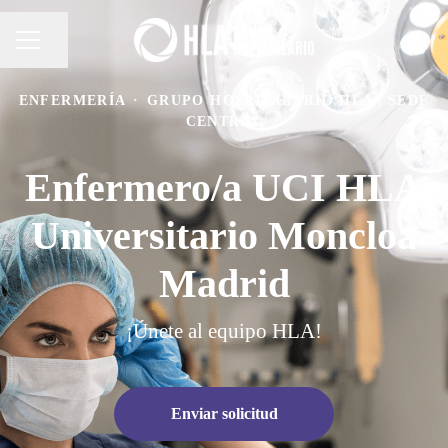
Compartir página
MENÚ DE EMPLEO
ENFERMERÍA
·
GRUPO HOSPITALARIO HLA | SEDE
CENTRAL
Enfermero/a UCI HLA
Universitario Moncloa
Madrid
¡Únete al equipo HLA!
Enviar solicitud